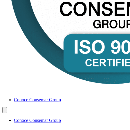
Conoce Consemar Group
Conoce Consemar Group