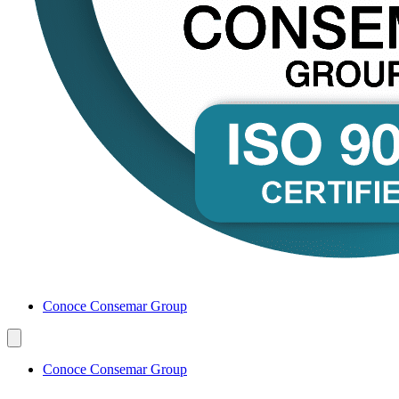
Conoce Consemar Group
Conoce Consemar Group