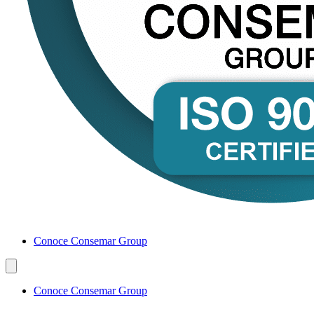
Conoce Consemar Group
Conoce Consemar Group