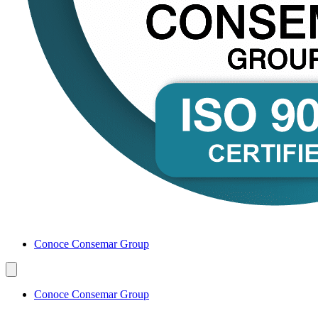
Conoce Consemar Group
Conoce Consemar Group