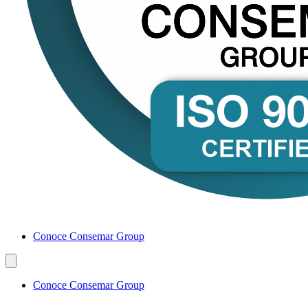
Conoce Consemar Group
Conoce Consemar Group