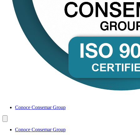
Conoce Consemar Group
Conoce Consemar Group