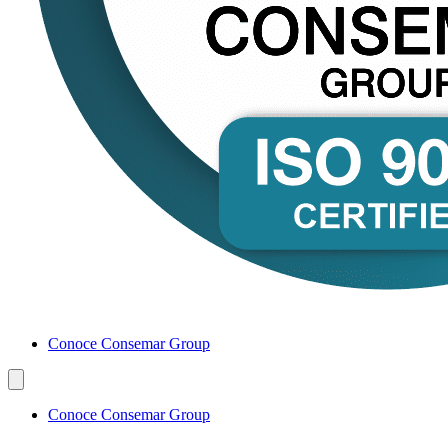
Conoce Consemar Group
Conoce Consemar Group