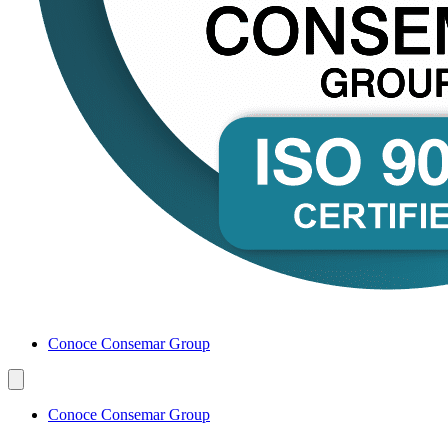
Conoce Consemar Group
Conoce Consemar Group