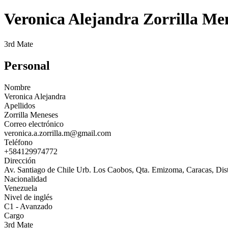
Veronica Alejandra Zorrilla Me
3rd Mate
Personal
Nombre
Veronica Alejandra
Apellidos
Zorrilla Meneses
Correo electrónico
veronica.a.zorrilla.m@gmail.com
Teléfono
+584129974772
Dirección
Av. Santiago de Chile Urb. Los Caobos, Qta. Emizoma, Caracas, Dist
Nacionalidad
Venezuela
Nivel de inglés
C1 - Avanzado
Cargo
3rd Mate