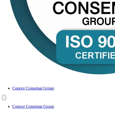
Conoce Consemar Group
Conoce Consemar Group