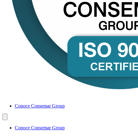
Conoce Consemar Group
Conoce Consemar Group