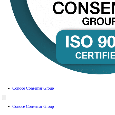
Conoce Consemar Group
Conoce Consemar Group