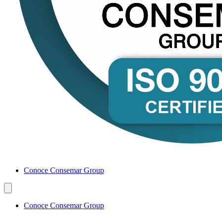
Conoce Consemar Group
Conoce Consemar Group