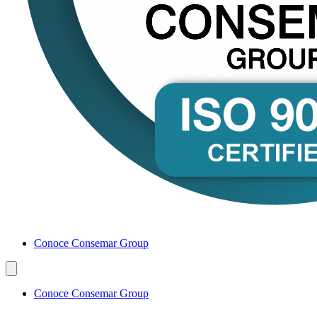
Conoce Consemar Group
Conoce Consemar Group