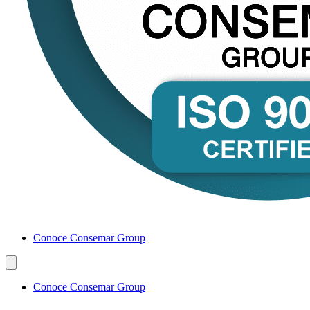
Conoce Consemar Group
Conoce Consemar Group