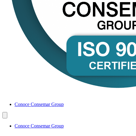
Conoce Consemar Group
Conoce Consemar Group