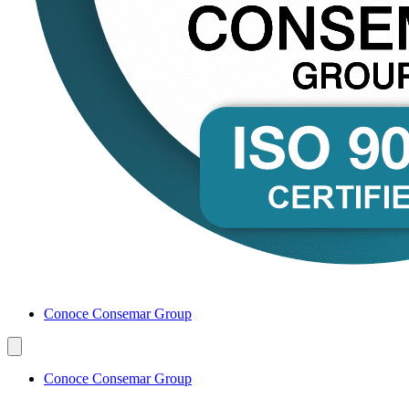
Conoce Consemar Group
Conoce Consemar Group