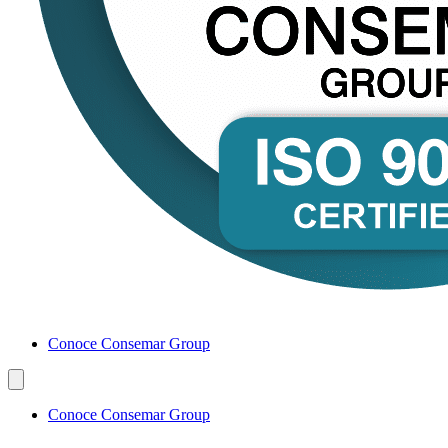
Conoce Consemar Group
Conoce Consemar Group