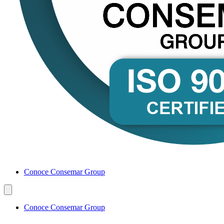
Conoce Consemar Group
Conoce Consemar Group