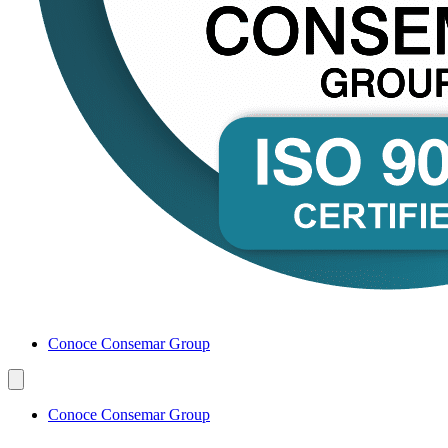
Conoce Consemar Group
Conoce Consemar Group