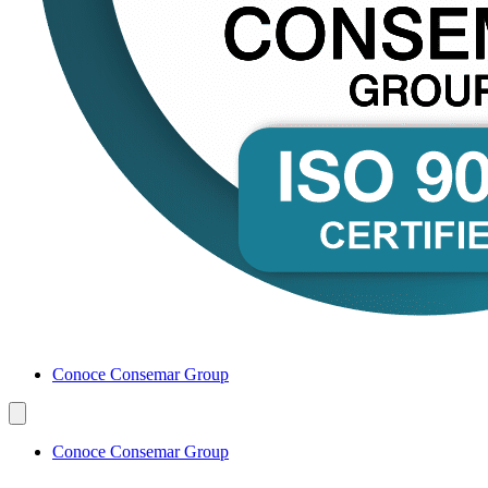
Conoce Consemar Group
Conoce Consemar Group