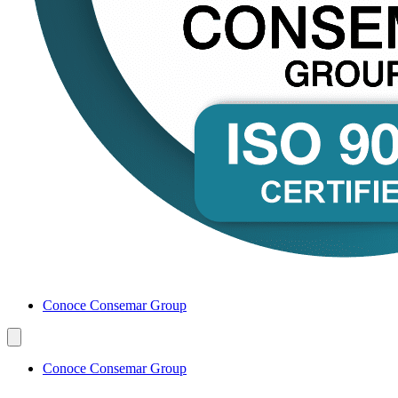
Conoce Consemar Group
Conoce Consemar Group