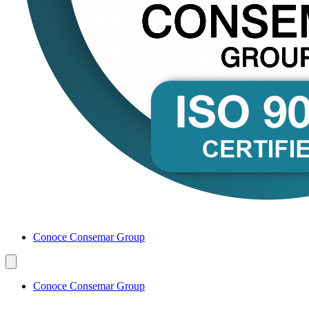
Conoce Consemar Group
Conoce Consemar Group