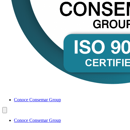
Conoce Consemar Group
Conoce Consemar Group