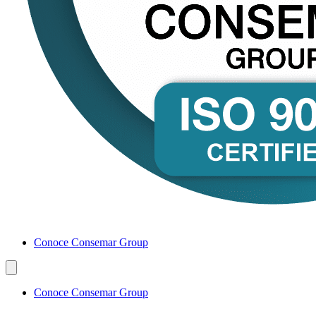
Conoce Consemar Group
Conoce Consemar Group