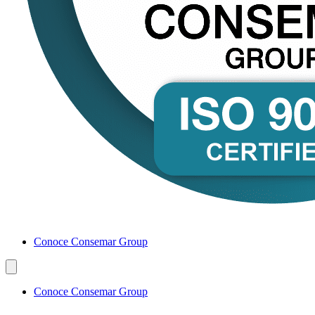
Conoce Consemar Group
Conoce Consemar Group