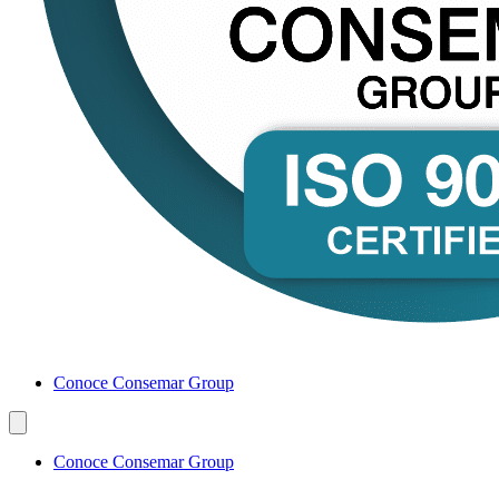
Conoce Consemar Group
Conoce Consemar Group