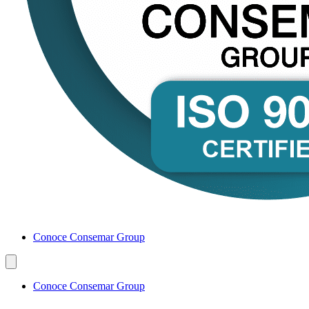
Conoce Consemar Group
Conoce Consemar Group