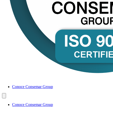
Conoce Consemar Group
Conoce Consemar Group