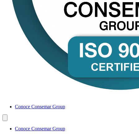
Conoce Consemar Group
Conoce Consemar Group