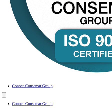
Conoce Consemar Group
Conoce Consemar Group