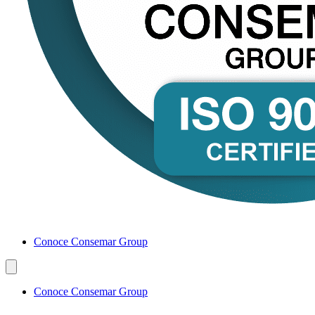
Conoce Consemar Group
Conoce Consemar Group