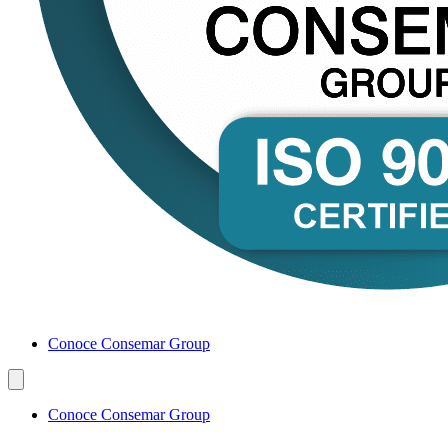
Conoce Consemar Group
Conoce Consemar Group