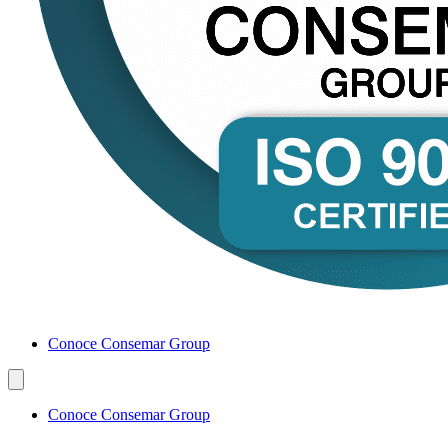
Conoce Consemar Group
Conoce Consemar Group