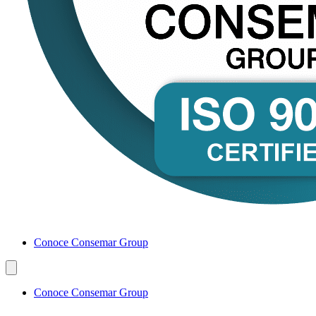
Conoce Consemar Group
Conoce Consemar Group