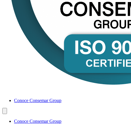
Conoce Consemar Group
Conoce Consemar Group