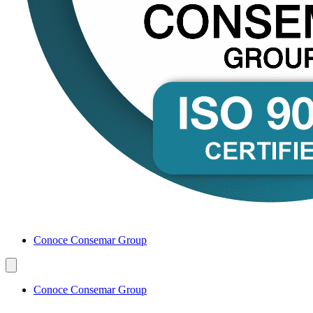
Conoce Consemar Group
Conoce Consemar Group