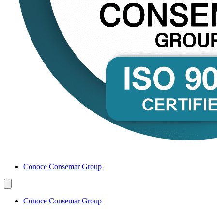
Conoce Consemar Group
Conoce Consemar Group