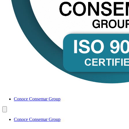
Conoce Consemar Group
Conoce Consemar Group