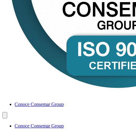
Conoce Consemar Group
Conoce Consemar Group