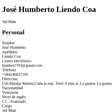
José Humberto Liendo Coa
3rd Mate
Personal
Nombre
José Humberto
Apellidos
Liendo Coa
Correo electrónico
humber2793@gmail.com
Teléfono
+584246027295
Dirección
Urb.Marapa Marina Catia la mar, Torre A piso 4, La guaira, La guair
Nacionalidad
Venezuela
Nivel de inglés
C1 - Avanzado
Cargo
3rd Mate