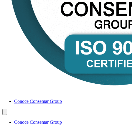
Conoce Consemar Group
Conoce Consemar Group