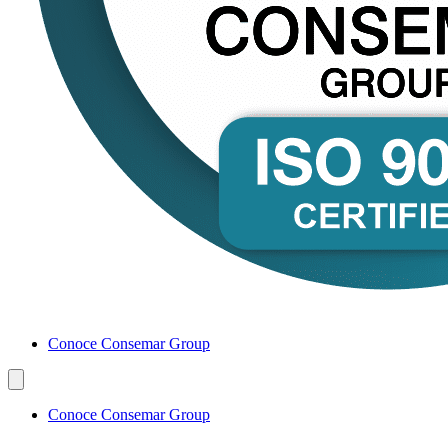
Conoce Consemar Group
Conoce Consemar Group