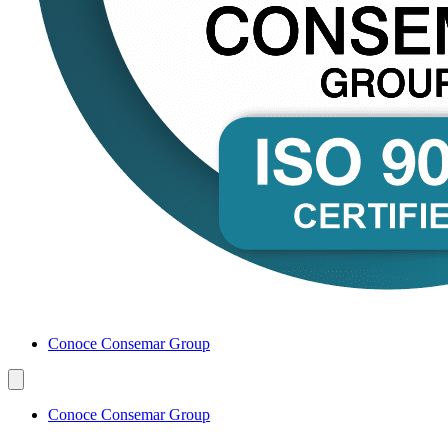
Conoce Consemar Group
Conoce Consemar Group