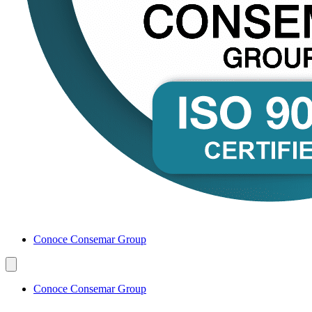
Conoce Consemar Group
Conoce Consemar Group