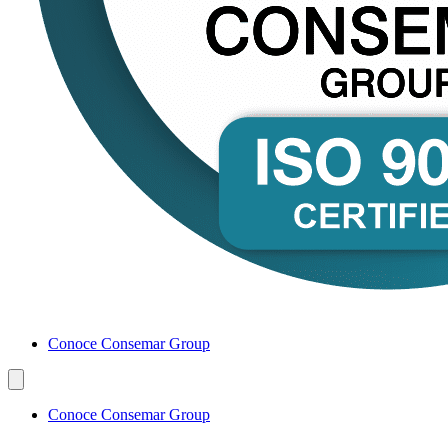
Conoce Consemar Group
Conoce Consemar Group