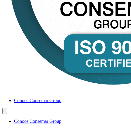
Conoce Consemar Group
Conoce Consemar Group