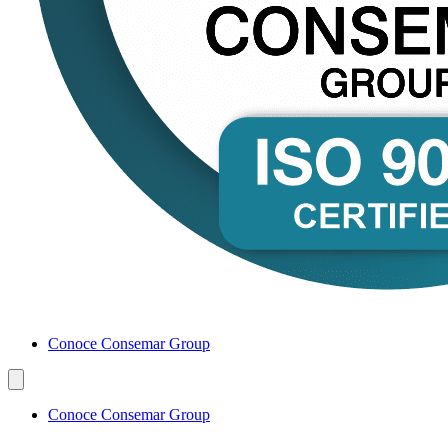
Conoce Consemar Group
Conoce Consemar Group