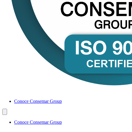
Conoce Consemar Group
Conoce Consemar Group