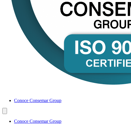
Conoce Consemar Group
Conoce Consemar Group