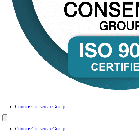
Conoce Consemar Group
Conoce Consemar Group