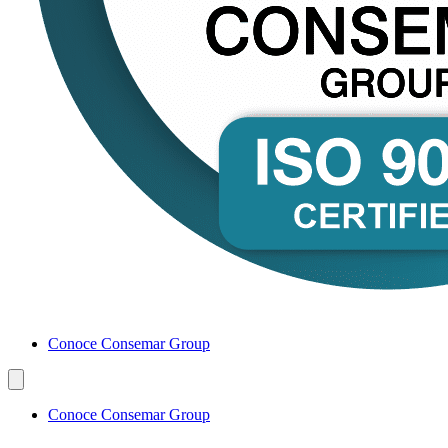
Conoce Consemar Group
Conoce Consemar Group